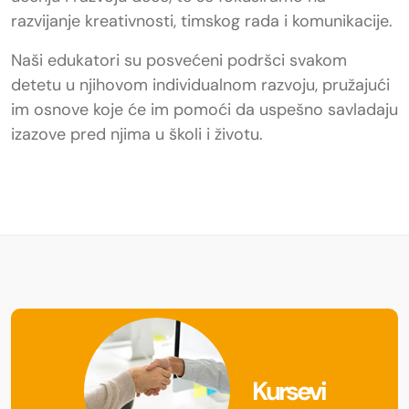
razvijanje kreativnosti, timskog rada i komunikacije.
Naši edukatori su posvećeni podršci svakom
detetu u njihovom individualnom razvoju, pružajući
im osnove koje će im pomoći da uspešno savladaju
izazove pred njima u školi i životu.
Kursevi