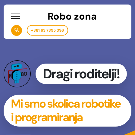
Robo zona
+381 63 7395 396
Dragi roditelji!
Mi smo skolica robotike
i programiranja