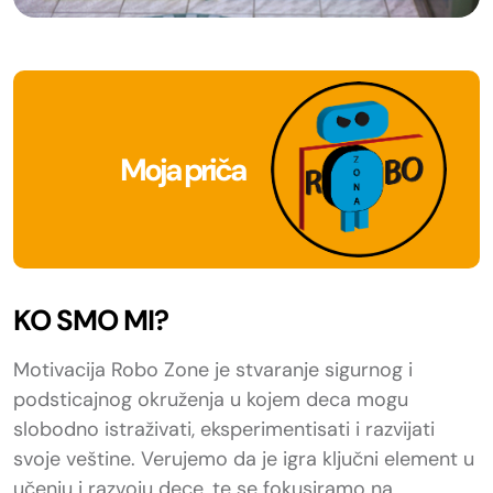
Moja priča
KO SMO MI?
Motivacija Robo Zone je stvaranje sigurnog i
podsticajnog okruženja u kojem deca mogu
slobodno istraživati, eksperimentisati i razvijati
svoje veštine. Verujemo da je igra ključni element u
učenju i razvoju dece, te se fokusiramo na